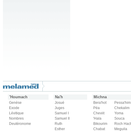
'Houmach
Na'h
Michna
Genèse
Josué
Bera'hot
Pessa'him
Exode
Juges
Péa
Chekalim
Lévitique
Samuel I
Cheviit
Yoma
Nombres
Samuel II
'Hala
Souca
Deutéronome
Ruth
Bikourim
Roch Hac
Esther
Chabat
Meguila