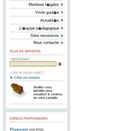
Mentions l�gales
Visite guid�e
Actualit�s
L’�quipe p�dagogique
Sites ressources
Nous contacter
PLUS DE SERVICES
IDENTIFIANT
> Mot de passe oublié ?
Créer un compte
Veuillez vous
identifier pour
visualiser le contenu
de votre cartable.
ESPACE PROFESSEURS
Proposer
une fiche.