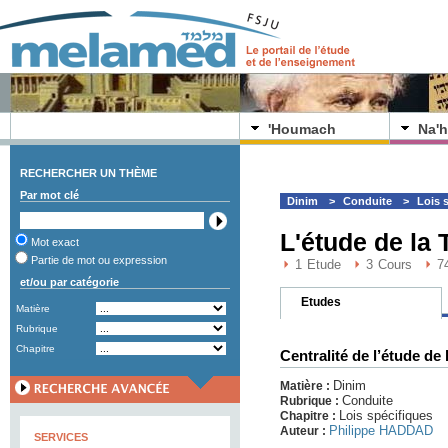
'Houmach
Na'h
RECHERCHER UN THÈME
Par mot clé
Dinim
>
Conduite
>
Lois 
L'étude de la 
Mot exact
Partie de mot ou expression
1
Etude
3
Cours
7
et/ou par catégorie
Etudes
Matière
Rubrique
Chapitre
Centralité de l’étude de 
Dinim
Matière :
Conduite
Rubrique :
Lois spécifiques
Chapitre :
Philippe HADDAD
Auteur :
SERVICES