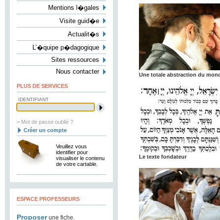
Mentions l�gales
Visite guid�e
Actualit�s
L’�quipe p�dagogique
Sites ressources
Nous contacter
Une totale abstraction du mon
PLUS DE SERVICES
IDENTIFIANT
> Mot de passe oublié ?
Créer un compte
Veuillez vous
identifier pour
Le texte fondateur
visualiser le contenu
de votre cartable.
ESPACE PROFESSEURS
Proposer
une fiche.