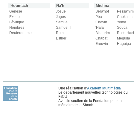
'Houmach
Na'h
Michna
Genèse
Josué
Bera'hot
Pessa'him
Exode
Juges
Péa
Chekalim
Lévitique
Samuel I
Cheviit
Yoma
Nombres
Samuel II
'Hala
Souca
Deutéronome
Ruth
Bikourim
Roch Hac
Esther
Chabat
Meguila
Erouvin
Haguiga
Une réalisation d’
Akadem Multimédia
Le département nouvelles technologies du
FSJU
Avec le soutien de la Fondation pour la
mémoire de la Shoah.