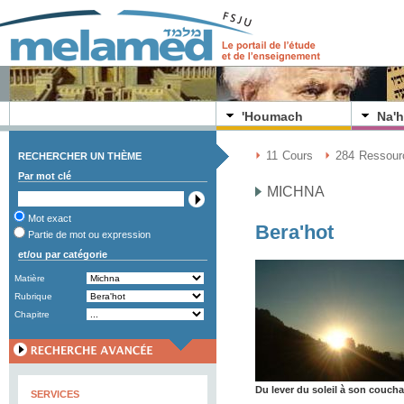
'Houmach
Na'h
11
Cours
284
Ressour
RECHERCHER UN THÈME
Par mot clé
MICHNA
Mot exact
Bera'hot
Partie de mot ou expression
et/ou par catégorie
Matière
Rubrique
Chapitre
Du lever du soleil à son couch
SERVICES