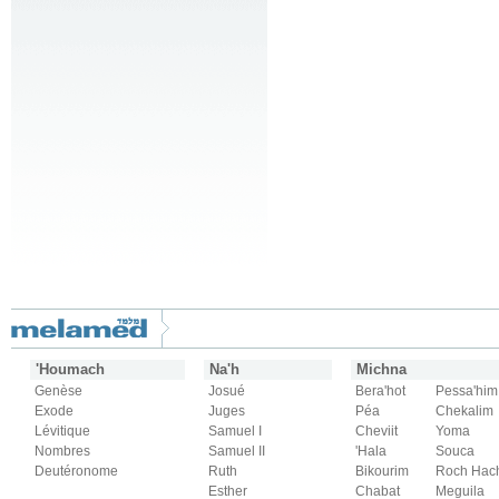
'Houmach
Na'h
Michna
Genèse
Josué
Bera'hot
Pessa'him
Exode
Juges
Péa
Chekalim
Lévitique
Samuel I
Cheviit
Yoma
Nombres
Samuel II
'Hala
Souca
Deutéronome
Ruth
Bikourim
Roch Hac
Esther
Chabat
Meguila