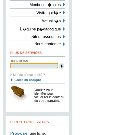
Mentions l�gales
Visite guid�e
Actualit�s
L’�quipe p�dagogique
Sites ressources
Nous contacter
PLUS DE SERVICES
IDENTIFIANT
> Mot de passe oublié ?
Créer un compte
Veuillez vous
identifier pour
visualiser le contenu
de votre cartable.
ESPACE PROFESSEURS
Proposer
une fiche.