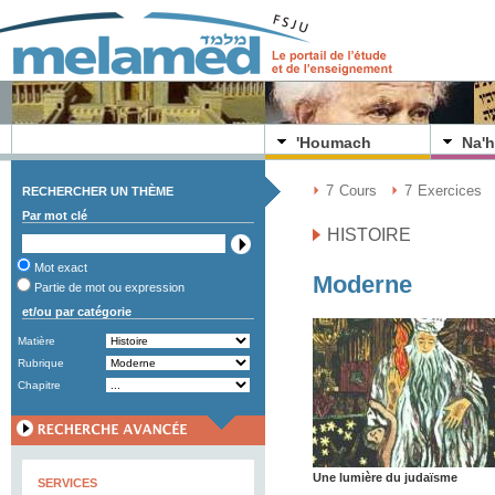
'Houmach
Na'h
7
Cours
7
Exercices
RECHERCHER UN THÈME
Par mot clé
HISTOIRE
Mot exact
Moderne
Partie de mot ou expression
et/ou par catégorie
Matière
Rubrique
Chapitre
Une lumière du judaïsme
SERVICES