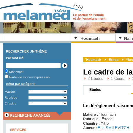
'Houmach
Na'h
RECHERCHER UN THÈME
Par mot clé
'Houmach
>
Exode
>
Yitr
Le cadre de la
Mot exact
Partie de mot ou expression
2
Etudes
1
Cours
et/ou par catégorie
Etudes
Matière
Rubrique
Chapitre
Le dérèglement raisonné
'Houmach
Matière :
Exode
Rubrique :
Yitro
Chapitre :
Eric SMILEVITCH
Auteur :
SERVICES