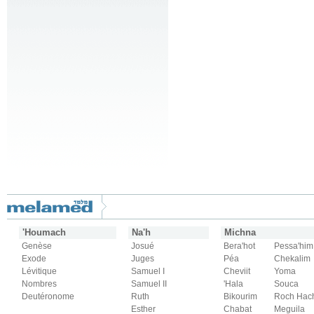
'Houmach
Na'h
Michna
Genèse
Josué
Bera'hot
Pessa'him
Exode
Juges
Péa
Chekalim
Lévitique
Samuel I
Cheviit
Yoma
Nombres
Samuel II
'Hala
Souca
Deutéronome
Ruth
Bikourim
Roch Hac
Esther
Chabat
Meguila