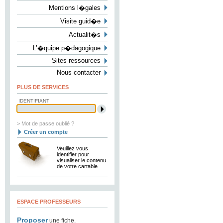
Mentions l�gales
Visite guid�e
Actualit�s
L’�quipe p�dagogique
Sites ressources
Nous contacter
PLUS DE SERVICES
IDENTIFIANT
> Mot de passe oublié ?
Créer un compte
Veuillez vous
identifier pour
visualiser le contenu
de votre cartable.
ESPACE PROFESSEURS
Proposer
une fiche.