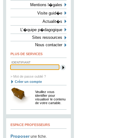
Mentions l�gales
Visite guid�e
Actualit�s
L’�quipe p�dagogique
Sites ressources
Nous contacter
PLUS DE SERVICES
IDENTIFIANT
> Mot de passe oublié ?
Créer un compte
Veuillez vous
identifier pour
visualiser le contenu
de votre cartable.
ESPACE PROFESSEURS
Proposer
une fiche.