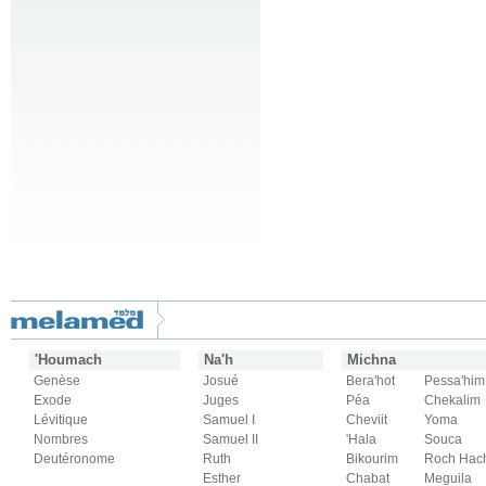
'Houmach
Na'h
Michna
Genèse
Josué
Bera'hot
Pessa'him
Exode
Juges
Péa
Chekalim
Lévitique
Samuel I
Cheviit
Yoma
Nombres
Samuel II
'Hala
Souca
Deutéronome
Ruth
Bikourim
Roch Hac
Esther
Chabat
Meguila