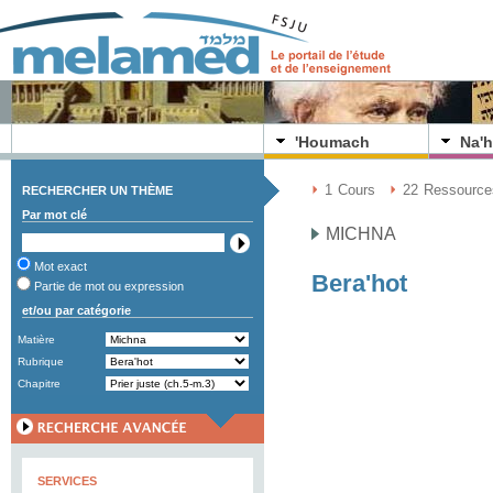
'Houmach
Na'h
1
Cours
22
Ressource
RECHERCHER UN THÈME
Par mot clé
MICHNA
Mot exact
Bera'hot
Partie de mot ou expression
et/ou par catégorie
Matière
Rubrique
Chapitre
SERVICES